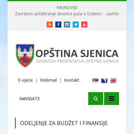
NAJNOVIJE
Završeno asfaltiranje deonice puta u Dubnici – završene radove obišao ministar Usame
RSS
Facebook
Instagram
Twitter
Youtube
E-vijeće
|
Webmail
|
Kontakt
NAVIGATE
ODELJENJE ZA BUDŽET I FINANSIJE