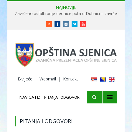
NAJNOVIJE
Završeno asfaltiranje deonice puta u Dubnici – završene radove obišao ministar Usame
RSS
Facebook
Instagram
Twitter
Youtube
E-vijeće
|
Webmail
|
Kontakt
NAVIGATE:
PITANJA I ODGOVORI
PITANJA I ODGOVORI