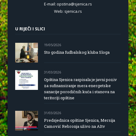
E-mail: opstina@sjenica.rs
Web: sjenica.rs
U RIJEČI I SLICI
19/05/2026
Sto godina fudbalskog kluba Sloga
31/03/2026
Opština Sjenica raspisala je javni poziv
za sufinansiranje mera energetske
sanacije porodičnih kuća i stanova na
teritoriji opštine
31/03/2026
Predsjednica opštine Sjenica, Mersija
Camović Rebronja uživo na A1tv