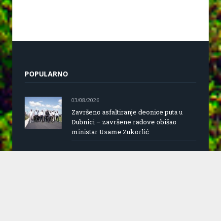
POPULARNO
03/08/2026
Završeno asfaltiranje deonice puta u
Dubnici – završene radove obišao
ministar Usame Zukorlić
20/07/2026
Dani grada Sjenice
24/06/2026
Saopštenje za javnost predsjednice