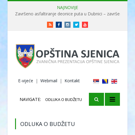
NAJNOVIJE
Završeno asfaltiranje deonice puta u Dubnici – završene radove obišao ministar Usame
RSS
Facebook
Instagram
Twitter
Youtube
E-vijeće
|
Webmail
|
Kontakt
NAVIGATE:
ODLUKA O BUDŽETU
ODLUKA O BUDŽETU