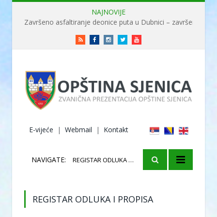
NAJNOVIJE
Završeno asfaltiranje deonice puta u Dubnici – završene radove obišao ministar Usame
RSS
Facebook
Instagram
Twitter
Youtube
E-vijeće
|
Webmail
|
Kontakt
NAVIGATE:
REGISTAR ODLUKA I PROPISA
REGISTAR ODLUKA I PROPISA