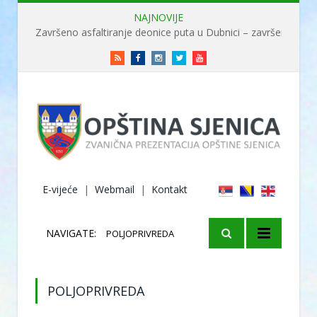
NAJNOVIJE
Završeno asfaltiranje deonice puta u Dubnici – završene radove obišao ministar Usame
RSS
Facebook
Instagram
Twitter
Youtube
E-vijeće
|
Webmail
|
Kontakt
NAVIGATE:
POLJOPRIVREDA
POLJOPRIVREDA