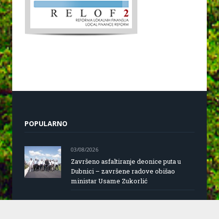
POPULARNO
03/08/2026
Završeno asfaltiranje deonice puta u
Dubnici – završene radove obišao
ministar Usame Zukorlić
20/07/2026
Dani grada Sjenice