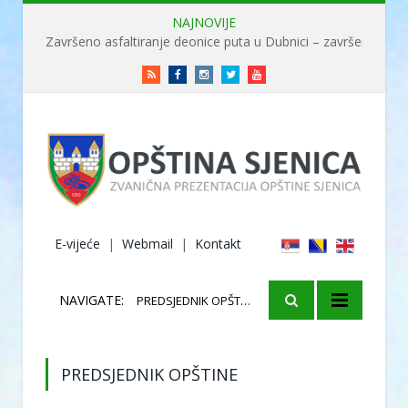
NAJNOVIJE
Završeno asfaltiranje deonice puta u Dubnici – završene radove obišao ministar Usame
RSS
Facebook
Instagram
Twitter
Youtube
E-vijeće
|
Webmail
|
Kontakt
NAVIGATE:
PREDSJEDNIK OPŠTINE
PREDSJEDNIK OPŠTINE