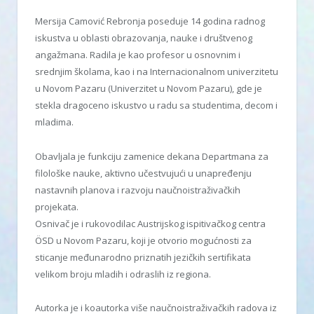
Mersija Camović Rebronja poseduje 14 godina radnog
iskustva u oblasti obrazovanja, nauke i društvenog
angažmana. Radila je kao profesor u osnovnim i
srednjim školama, kao i na Internacionalnom univerzitetu
u Novom Pazaru (Univerzitet u Novom Pazaru), gde je
stekla dragoceno iskustvo u radu sa studentima, decom i
mladima.
Obavljala je funkciju zamenice dekana Departmana za
filološke nauke, aktivno učestvujući u unapređenju
nastavnih planova i razvoju naučnoistraživačkih
projekata.
Osnivač je i rukovodilac Austrijskog ispitivačkog centra
ÖSD u Novom Pazaru, koji je otvorio mogućnosti za
sticanje međunarodno priznatih jezičkih sertifikata
velikom broju mladih i odraslih iz regiona.
Autorka je i koautorka više naučnoistraživačkih radova iz