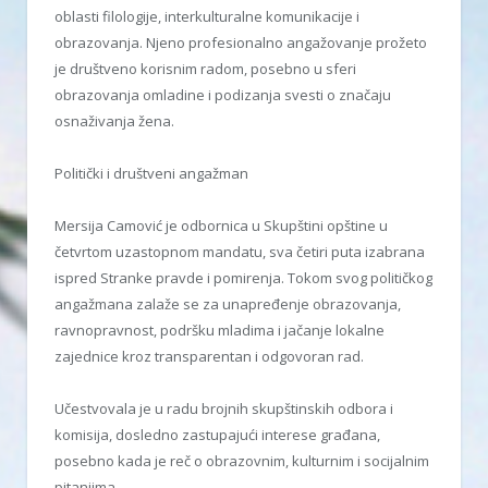
oblasti filologije, interkulturalne komunikacije i
obrazovanja. Njeno profesionalno angažovanje prožeto
je društveno korisnim radom, posebno u sferi
obrazovanja omladine i podizanja svesti o značaju
osnaživanja žena.
Politički i društveni angažman
Mersija Camović je odbornica u Skupštini opštine u
četvrtom uzastopnom mandatu, sva četiri puta izabrana
ispred Stranke pravde i pomirenja. Tokom svog političkog
angažmana zalaže se za unapređenje obrazovanja,
ravnopravnost, podršku mladima i jačanje lokalne
zajednice kroz transparentan i odgovoran rad.
Učestvovala je u radu brojnih skupštinskih odbora i
komisija, dosledno zastupajući interese građana,
posebno kada je reč o obrazovnim, kulturnim i socijalnim
pitanjima.