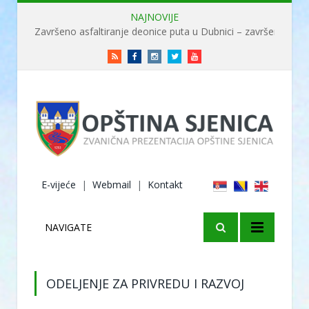
NAJNOVIJE
Završeno asfaltiranje deonice puta u Dubnici – završene radove obišao ministar Usame
RSS
Facebook
Instagram
Twitter
Youtube
E-vijeće
|
Webmail
|
Kontakt
NAVIGATE
ODELJENJE ZA PRIVREDU I RAZVOJ