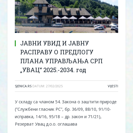
ЈАВНИ УВИД И ЈАВНУ
РАСПРАВУ О ПРЕДЛОГУ
ПЛАНА УПРАВЉАЊА СРП
„УВАЦ“ 2025.-2034. год
SJENICA.RS
DATUM:
27/02/2025
VIJESTI
У складу са чланом 54. Закона о заштити природе
(”Службени гласник РС”, бр. 36/09, 88/10, 91/10-
исправка, 14/16, 95/18 – др. закон и 71/21),
Резерват Увац д.о.о. оглашава