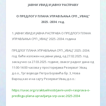
ЈАВНИ УВИД И ЈАВН
У
РАСПРАВ
У
О ПРЕДЛОГУ ПЛАНА УПРАВЉАЊА СРП „УВАЦ“
202
5
.-203
4
.
г
од.
1. ЈАВНИ УВИД И ЈАВНА РАСПРАВА О ПРЕДЛОГУ ПЛАНА
УПРАВЉАЊА СРП „УВАЦ“ 2025.-2034. годинa
ПРЕДЛОГ ПЛАНА УПРАВЉАЊА СРП „УВАЦ“ 2025.-2034.
год. биће изложен на јавни увид, од 27.02.2025. год.
закључно са 27.03.2025. године, сваког радног дана од
11:00-14:00 часова у просторијама Резерват Увац
д.о.о., Трг војводе Петра Бојовића бр. 3, Нова
Варош,као и на сајту РезерватУвац д.о.о.:
https://uvac.org.rs/aktuelnosti/javni-uvid-i-rasprava-o-
predlogu-plana-upravljanja-srp-uvac-2025-2034