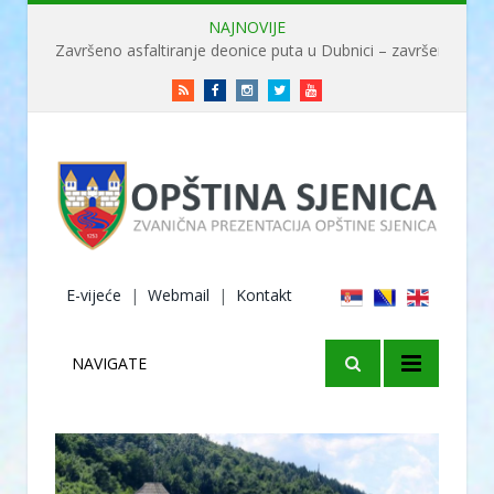
NAJNOVIJE
Završeno asfaltiranje deonice puta u Dubnici – završene radove obišao ministar Usame
RSS
Facebook
Instagram
Twitter
Youtube
E-vijeće
|
Webmail
|
Kontakt
NAVIGATE