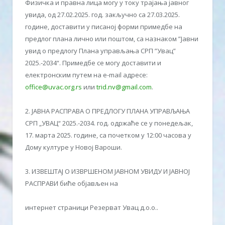
Физичка и правна лица могу у току трајања јавног
увида, од 27.02.2025. год. закључно са 27.03.2025.
године, доставити у писаној форми примедбе на
предлог плана лично или поштом, са назнаком ”Јавни
увид о предлогу Плана управљања СРП ”Увац”
2025.-2034“. Примедбе се могу доставити и
електронским путем на e-mail aдресе:
office@uvac.org.rs
или
trid.nv@gmail.com
.
2. ЈАВНА РАСПРАВА О ПРЕДЛОГУ ПЛАНА УПРАВЉАЊА
СРП „УВАЦ“ 2025.-2034. год. одржаће се у понедељак,
17. марта 2025. године, са почетком у 12:00 часова у
Дому културе у Новој Вароши.
3. ИЗВЕШТАЈ О ИЗВРШЕНОМ ЈАВНОМ УВИДУ И ЈАВНОЈ
РАСПРАВИ биће објављен на
интернет страници Резерват Увац д.о.о..