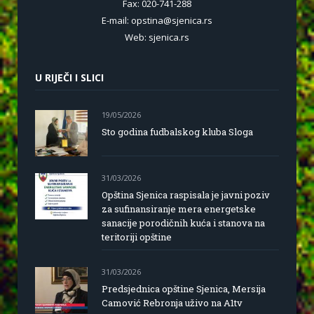
Fax: 020-741-288
E-mail: opstina@sjenica.rs
Web: sjenica.rs
U RIJEČI I SLICI
19/05/2026
Sto godina fudbalskog kluba Sloga
31/03/2026
Opština Sjenica raspisala je javni poziv
za sufinansiranje mera energetske
sanacije porodičnih kuća i stanova na
teritoriji opštine
31/03/2026
Predsjednica opštine Sjenica, Mersija
Camović Rebronja uživo na A1tv