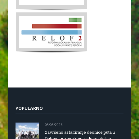
POPULARNO
03/08/2026
Završeno asfaltiranje deonice puta u
Dubnici – završene radove obišao