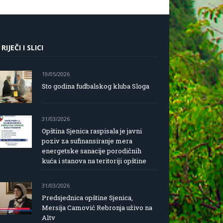
 RIJEČI I SLICI
19/05/2026
Sto godina fudbalskog kluba Sloga
31/03/2026
Opština Sjenica raspisala je javni
poziv za sufinansiranje mera
energetske sanacije porodičnih
kuća i stanova na teritoriji opštine
31/03/2026
Predsjednica opštine Sjenica,
Mersija Camović Rebronja uživo na
A1tv