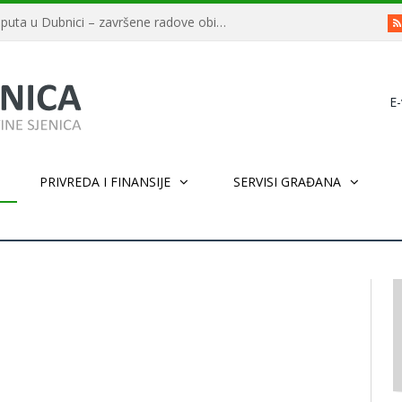
Završeno asfaltiranje deonice puta u Dubnici – završene radove obišao ministar Usame Zukorlić
E-
PRIVREDA I FINANSIJE
SERVISI GRAĐANA