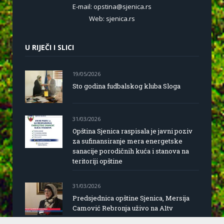
E-mail: opstina@sjenica.rs
Web: sjenica.rs
U RIJEČI I SLICI
19/05/2026
Sto godina fudbalskog kluba Sloga
31/03/2026
Opština Sjenica raspisala je javni poziv
za sufinansiranje mera energetske
sanacije porodičnih kuća i stanova na
teritoriji opštine
31/03/2026
Predsjednica opštine Sjenica, Mersija
Camović Rebronja uživo na A1tv