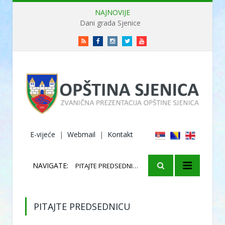
NAJNOVIJE
Dani grada Sjenice
RSS
Facebook
Instagram
Twitter
Youtube
E-vijeće
|
Webmail
|
Kontakt
NAVIGATE:
PITAJTE PREDSEDNICU
PITAJTE PREDSEDNICU