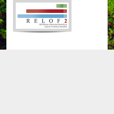
POPULARNO
03/08/2026
Završeno asfaltiranje deonice puta u
Dubnici – završene radove obišao
ministar Usame Zukorlić