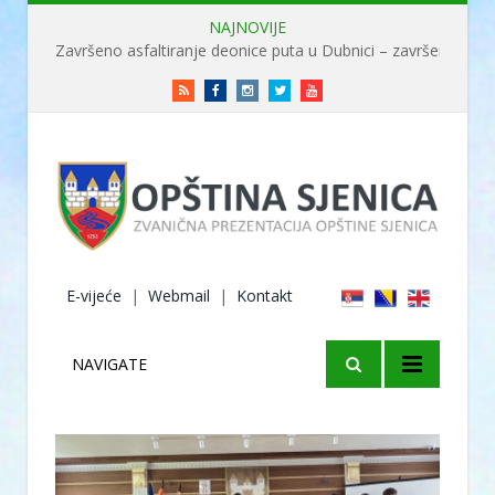
NAJNOVIJE
Završeno asfaltiranje deonice puta u Dubnici – završene radove obišao ministar Usame
RSS
Facebook
Instagram
Twitter
Youtube
E-vijeće
|
Webmail
|
Kontakt
NAVIGATE