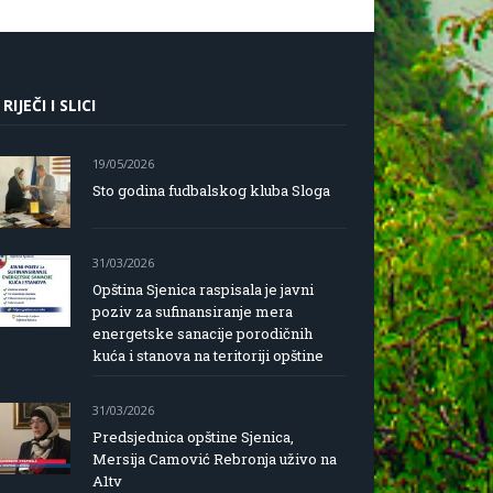
 RIJEČI I SLICI
19/05/2026
Sto godina fudbalskog kluba Sloga
31/03/2026
Opština Sjenica raspisala je javni
poziv za sufinansiranje mera
energetske sanacije porodičnih
kuća i stanova na teritoriji opštine
31/03/2026
Predsjednica opštine Sjenica,
Mersija Camović Rebronja uživo na
A1tv