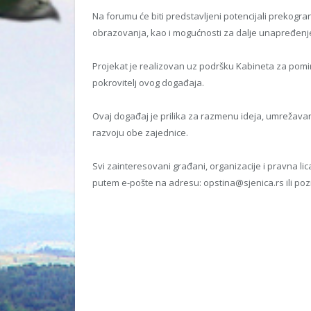
Na forumu će biti predstavljeni potencijali prekogra
obrazovanja, kao i mogućnosti za dalje unapređenj
Projekat je realizovan uz podršku Kabineta za pomiren
pokrovitelj ovog događaja.
Ovaj događaj je prilika za razmenu ideja, umrežavanj
razvoju obe zajednice.
Svi zainteresovani građani, organizacije i pravna li
putem e-pošte na adresu: opstina@sjenica.rs ili poz