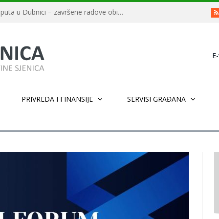
Završeno asfaltiranje deonice puta u Dubnici – završene radove obišao ministar Usame Zukorlić
E-
PRIVREDA I FINANSIJE
SERVISI GRAĐANA