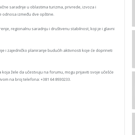
nične saradnje u oblastima turizma, privrede, izvoza i
e odnosa između dve opštine.
je, regionalnu saradnju i društvenu stabilnost, koji je i glavni
e i zajedničko planiranje budućih aktivnosti koje će doprineti
ca koja žele da učestvuju na forumu, mogu prijaviti svoje učešće
ivom na broj telefona: +381 64 8930233.