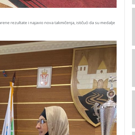
ene rezultate i najavio nova takmičenja, ističući da su medalje