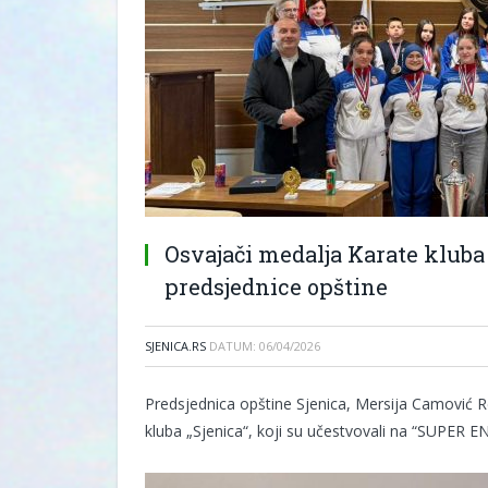
Osvajači medalja Karate kluba 
predsjednice opštine
SJENICA.RS
DATUM:
06/04/2026
Predsjednica opštine Sjenica, Mersija Camović Re
kluba „Sjenica“, koji su učestvovali na “SUPER 