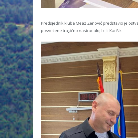
Predsjednik kluba Meaz Zenović predstavio je ostvar
posvećene tragično nastradaloj Lejli Karišik.