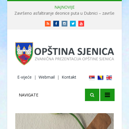
NAJNOVIJE
Završeno asfaltiranje deonice puta u Dubnici – završene radove obišao ministar Usame
RSS
Facebook
Instagram
Twitter
Youtube
E-vijeće
|
Webmail
|
Kontakt
NAVIGATE