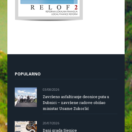
POPULARNO
03/08/2026
Završeno asfaltiranje deonice puta u
Dubnici – završene radove obišao
ministar Usame Zukorlić
20/07/2026
Dani grada Sjenice