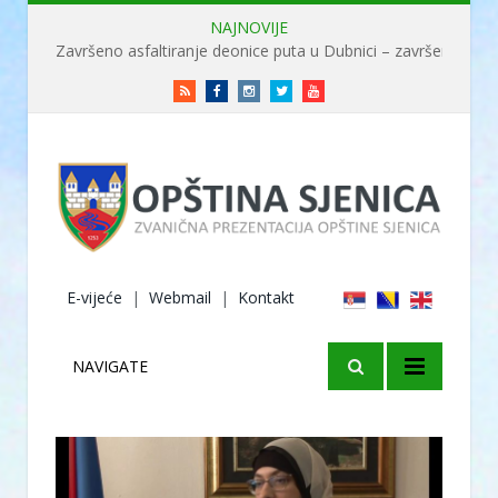
NAJNOVIJE
Završeno asfaltiranje deonice puta u Dubnici – završene radove obišao ministar Usame
RSS
Facebook
Instagram
Twitter
Youtube
E-vijeće
|
Webmail
|
Kontakt
NAVIGATE