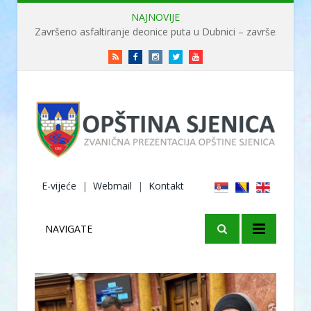
NAJNOVIJE
Završeno asfaltiranje deonice puta u Dubnici – završene radove obišao ministar Usame
RSS
Facebook
Instagram
Twitter
Youtube
E-vijeće
|
Webmail
|
Kontakt
NAVIGATE