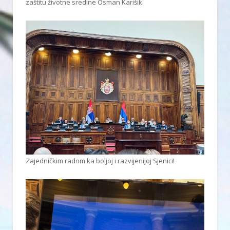
zaštitu životne sredine Osman Karišik.
Zajedničkim radom ka boljoj i razvijenijoj Sjenici!