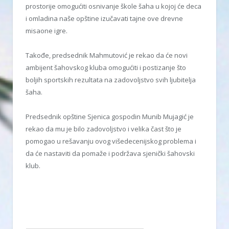
prostorije omogućiti osnivanje škole šaha u kojoj će deca
i omladina naše opštine izučavati tajne ove drevne
misaone igre.
Takođe, predsednik Mahmutović je rekao da će novi
ambijent šahovskog kluba omogućiti i postizanje što
boljih sportskih rezultata na zadovoljstvo svih ljubitelja
šaha.
Predsednik opštine Sjenica gospodin Munib Mujagić je
rekao da mu je bilo zadovoljstvo i velika čast što je
pomogao u rešavanju ovog višedecenijskog problema i
da će nastaviti da pomaže i podržava sjenički šahovski
klub.