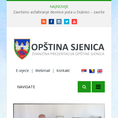
NAJNOVIJE
Završeno asfaltiranje deonice puta u Dubnici – završene radove obišao ministar Usame
RSS
Facebook
Instagram
Twitter
Youtube
E-vijeće
|
Webmail
|
Kontakt
NAVIGATE