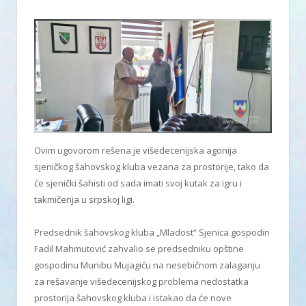
Ovim ugovorom rešena je višedecenijska agonija
sjeničkog šahovskog kluba vezana za prostorije, tako da
će sjenički šahisti od sada imati svoj kutak za igru i
takmičenja u srpskoj ligi.
Predsednik šahovskog kluba „Mladost“ Sjenica gospodin
Fadil Mahmutović zahvalio se predsedniku opštine
gospodinu Munibu Mujagiću na nesebičnom zalaganju
za rešavanje višedecenijskog problema nedostatka
prostorija šahovskog kluba i istakao da će nove