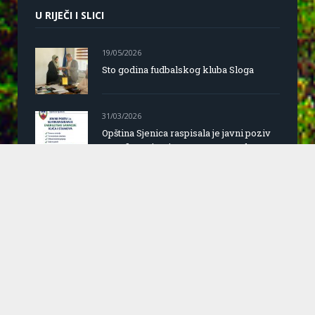
U RIJEČI I SLICI
19/05/2026
Sto godina fudbalskog kluba Sloga
31/03/2026
Opština Sjenica raspisala je javni poziv
za sufinansiranje mera energetske
sanacije porodičnih kuća i stanova na
teritoriji opštine
31/03/2026
Predsjednica opštine Sjenica, Mersija
Camović Rebronja uživo na A1tv
Sva prava zadržana © Opština Sjenica