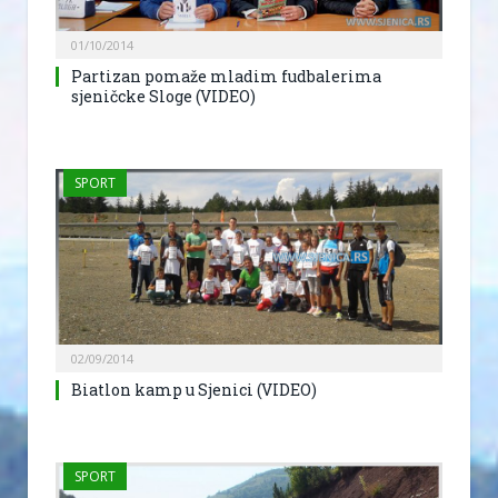
01/10/2014
Partizan pomaže mladim fudbalerima
sjeničcke Sloge (VIDEO)
SPORT
02/09/2014
Biatlon kamp u Sjenici (VIDEO)
SPORT