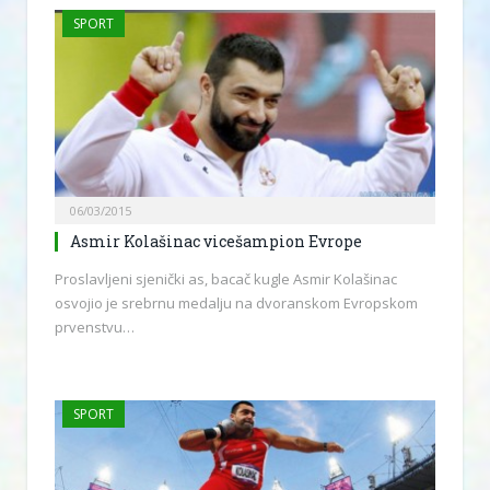
SPORT
06/03/2015
Asmir Kolašinac vicešampion Evrope
Proslavljeni sjenički as, bacač kugle Asmir Kolašinac
osvojio je srebrnu medalju na dvoranskom Evropskom
prvenstvu…
SPORT