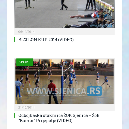
06/11/2014
BIATLON KUP 2014 (VIDEO)
SPORT
31/10/2014
Odbojkaška utakmica ŽOK Sjenica – Žok
“Bambi” Prijepolje (VIDEO)