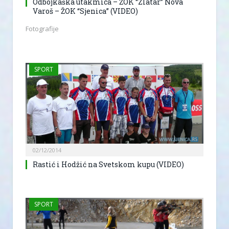
Odbojkaška utakmica – ŽOK “Zlatar” Nova
Varoš – ŽOK “Sjenica” (VIDEO)
Fotografije
SPORT
02/12/2014
Rastić i Hodžić na Svetskom kupu (VIDEO)
SPORT