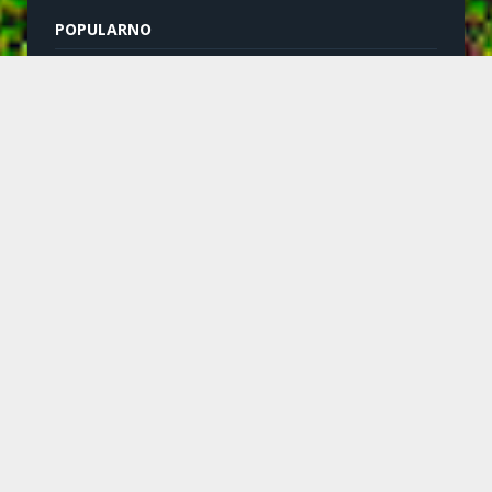
POPULARNO
03/08/2026
Završeno asfaltiranje deonice puta u
Dubnici – završene radove obišao
ministar Usame Zukorlić
20/07/2026
Dani grada Sjenice
24/06/2026
Saopštenje za javnost predsjednice
opštine Sjenica