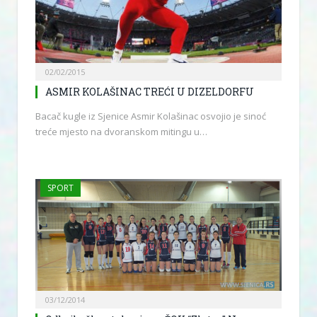
02/02/2015
ASMIR KOLAŠINAC TREĆI U DIZELDORFU
Bacač kugle iz Sjenice Asmir Kolašinac osvojio je sinoć
treće mjesto na dvoranskom mitingu u…
SPORT
03/12/2014