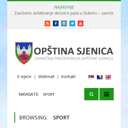
NAJNOVIJE
Dani grada Sjenice
RSS
Facebook
Instagram
Twitter
Youtube
E-vijeće
|
Webmail
|
Kontakt
NAVIGATE:
SPORT
BROWSING:
SPORT