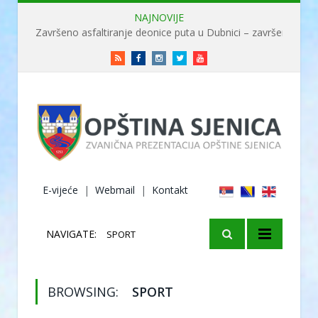
NAJNOVIJE
Završeno asfaltiranje deonice puta u Dubnici – završene radove obišao ministar Usame
RSS
Facebook
Instagram
Twitter
Youtube
E-vijeće
|
Webmail
|
Kontakt
NAVIGATE:
SPORT
BROWSING:
SPORT