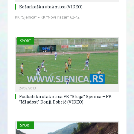
Košarkaška utakmica (VIDEO)
KK “Sjenica” – KK “Novi Pazar” 62-42
SPORT
24/09/2013
Fudbalska utakmica FK “Sloga” Sjenica – FK
“Mladost” Donji Dobrić (VIDEO)
SPORT