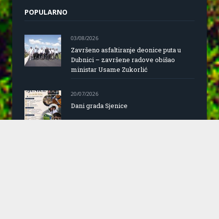
POPULARNO
03/08/2026
Završeno asfaltiranje deonice puta u
Dubnici – završene radove obišao
ministar Usame Zukorlić
20/07/2026
Dani grada Sjenice
24/06/2026
Saopštenje za javnost predsjednice
opštine Sjenica