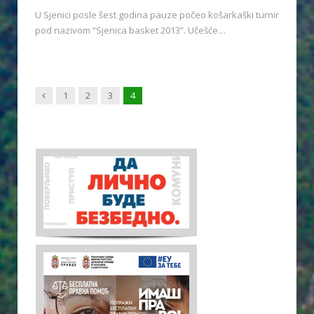
U Sjenici posle šest godina pauze počeo košarkaški turnir
pod nazivom “Sjenica basket 2013”. Učešće…
Previous
1
2
3
4