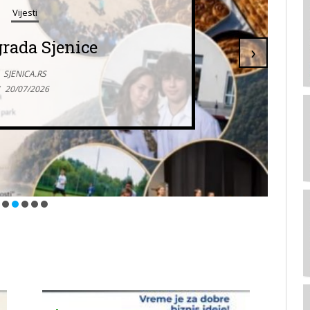
Vijesti
grada Sjenice
›
SJENICA.RS
20/07/2026