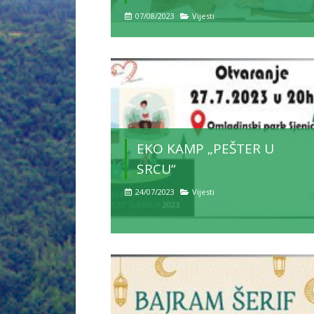
07/08/2023
Vijesti
EKO KAMP „PEŠTER U
SRCU“
24/07/2023
Vijesti