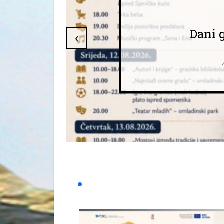
Dani 
‹
/