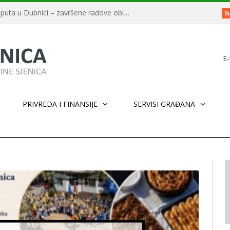
Završeno asfaltiranje deonice puta u Dubnici – završene radove obišao ministar Usame Zukorlić
E-
PRIVREDA I FINANSIJE
SERVISI GRAĐANA