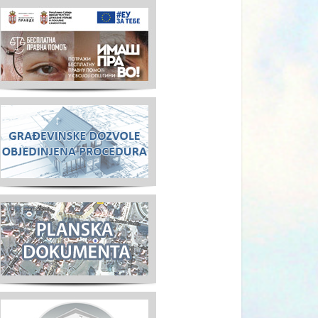
Aktuelno
Saopštenje za javnost predsjed
opštine Sjenica
SJENICA.RS
/
24/06/2026