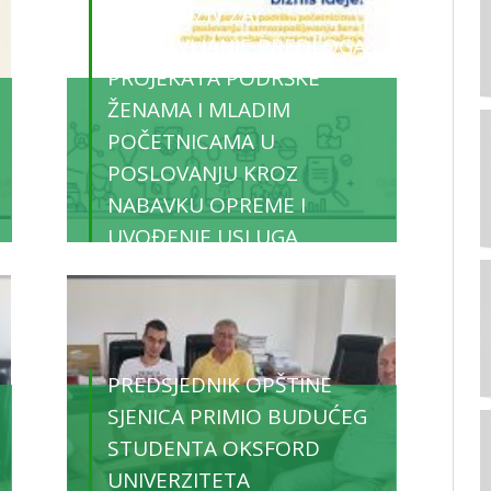
JAVNI POZIV ZA
DOSTAVLJANJE PREDLOGA
PROJEKATA PODRŠKE
ŽENAMA I MLADIM
POČETNICAMA U
POSLOVANJU KROZ
NABAVKU OPREME I
UVOĐENJE USLUGA
10/08/2023
Vijesti
PREDSJEDNIK OPŠTINE
SJENICA PRIMIO BUDUĆEG
STUDENTA OKSFORD
UNIVERZITETA