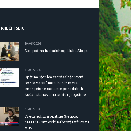
 RIJEČI I SLICI
19/05/2026
Sto godina fudbalskog kluba Sloga
31/03/2026
Opština Sjenica raspisala je javni
poziv za sufinansiranje mera
energetske sanacije porodičnih
kuća i stanova na teritoriji opštine
31/03/2026
Predsjednica opštine Sjenica,
Mersija Camović Rebronja uživo na
A1tv