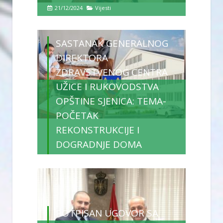
21/12/2024
Vijesti
SASTANAK GENERALNOG
DIREKTORA
ZDRAVSTVENOG CENTRA
UŽICE I RUKOVODSTVA
OPŠTINE SJENICA: TEMA-
POČETAK
REKONSTRUKCIJE I
DOGRADNJE DOMA
ZDRAVLJA U SJENICI
20/12/2024
Vijesti
POTPISAN UGOVOR SA