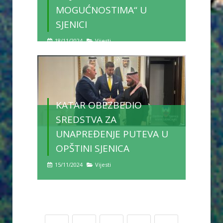
MOGUĆNOSTIMA“ U
SJENICI
18/11/2024
Vijesti
KATAR OBEZBEDIO
SREDSTVA ZA
UNAPREĐENJE PUTEVA U
OPŠTINI SJENICA
15/11/2024
Vijesti