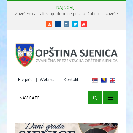
NAJNOVIJE
Završeno asfaltiranje deonice puta u Dubnici – završene radove obišao ministar Usame
RSS
Facebook
Instagram
Twitter
Youtube
E-vijeće
|
Webmail
|
Kontakt
NAVIGATE