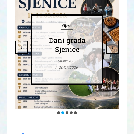
Vijesti
Dani grada
‹
›
Sjenice
SJENICA.RS
/
20/07/2026