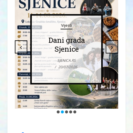
Vijesti
Dani grada
‹
›
Sjenice
SJENICA.RS
/
20/07/2026