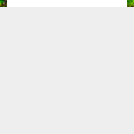
POPULARNO
03/08/2026
Završeno asfaltiranje deonice puta u
Dubnici – završene radove obišao
ministar Usame Zukorlić
20/07/2026
Dani grada Sjenice
24/06/2026
Saopštenje za javnost predsjednice
opštine Sjenica