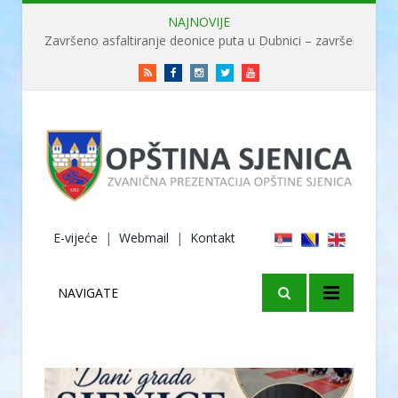
NAJNOVIJE
Završeno asfaltiranje deonice puta u Dubnici – završene radove obišao ministar Usame
RSS
Facebook
Instagram
Twitter
Youtube
E-vijeće
|
Webmail
|
Kontakt
NAVIGATE