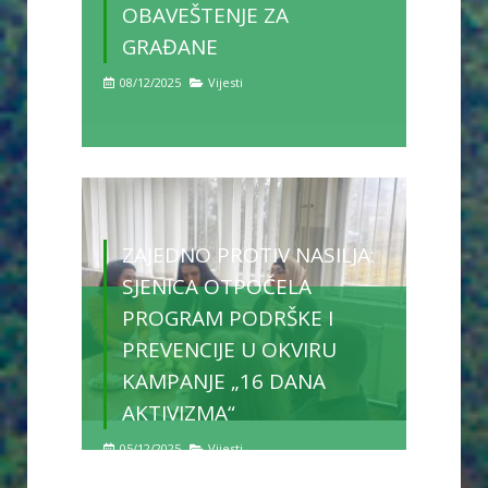
OBAVEŠTENJE ZA
GRAĐANE
08/12/2025
Vijesti
ZAJEDNO PROTIV NASILJA:
SJENICA OTPOČELA
PROGRAM PODRŠKE I
PREVENCIJE U OKVIRU
KAMPANJE „16 DANA
AKTIVIZMA“
05/12/2025
Vijesti