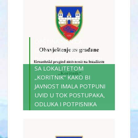
OPŠTINA SJENICA
OBJAVLJUJE PRATEĆU
DOKUMENTACIJU U VEZI
SA LOKALITETOM
„KORITNIK“ KAKO BI
JAVNOST IMALA POTPUNI
UVID U TOK POSTUPAKA,
ODLUKA I POTPISNIKA
SVIH RELEVANTNIH AKATA
17/12/2025
Vijesti